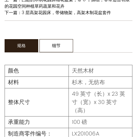
的花园空间种植草药蔬菜和花卉
下一篇：3 层高架花园床，带储物架，高架木制花盆套件
规格
细节
颜色
天然木材
材料
杉木，无纺布
49 英寸（长）x 23 英
整体尺寸
寸（宽）x 30 英寸
（高）
承重能力
100 磅
制造商零件编号：
LX201006A