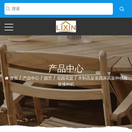
产品中心
首页
/
产品中心
/
园艺
/
花园花盆
/
木制高架菜园床高架种植蔬
菜播种机