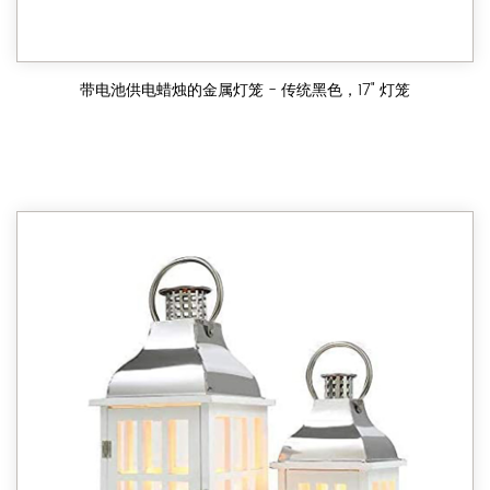
带电池供电蜡烛的金属灯笼 - 传统黑色，17" 灯笼