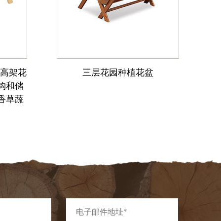
床高架花
三层花园种植花盆
高
钩和储
香草蔬