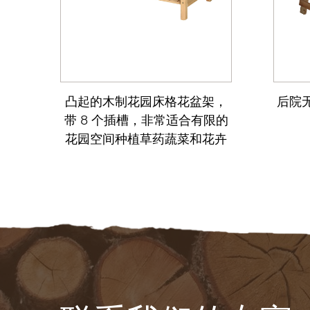
蔬菜
凸起的木制花园床格花盆架，
后院无
带 8 个插槽，非常适合有限的
花园空间种植草药蔬菜和花卉