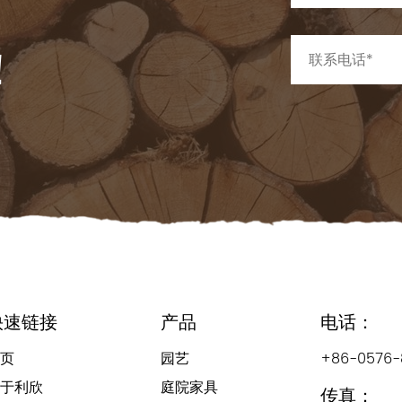
！
快速链接
产品
电话：
页
园艺
+86-0576-
于利欣
庭院家具
传真：