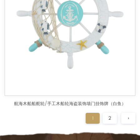
航海木船船舵轮/手工木船轮海盗装饰墙门挂饰牌（白鱼）
1
2
›