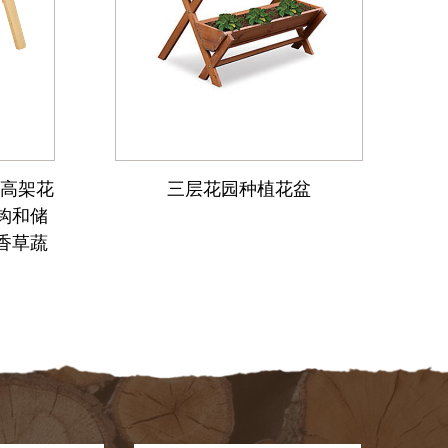
床高架花
三层花园种植花盆
高
钩和储
香草蔬