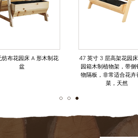
纺布花园床 A 形木制花
47 英寸 3 层高架花园
盆
园箱木制植物架，带侧
物隔板，非常适合花卉
菜，天然