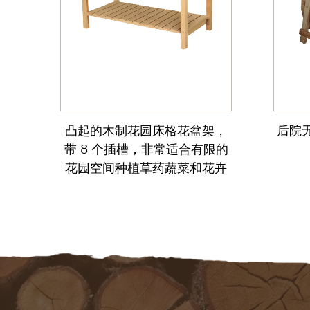
蔬菜
凸起的木制花园床格花盆架，
后院无
带 8 个插槽，非常适合有限的
花园空间种植草药蔬菜和花卉