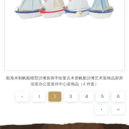
航海木制帆船模型沙滩装饰手绘复古木质帆船沙滩艺术装饰品厨房
浴室办公室派对中心装饰品（4 件套）
‹
1
2
3
4
5
6
›
››